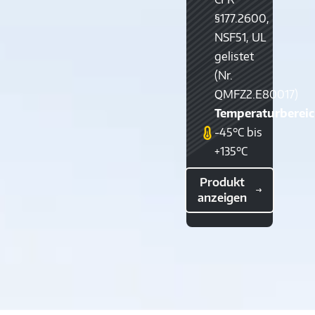
§177.2600,
NSF51, UL
gelistet
(Nr.
QMFZ2.E80017)
Temperaturbereic
-45°C bis
+135°C
Produkt
anzeigen