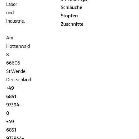
Labor
Schläuche
und
Stopfen
Industrie.
Zuschnitte
Am
Hottenwald
8
66606
St.Wendel
Deutschland
+49
6851
97394-
0
+49
6851
973944-