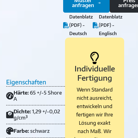
Muster
Preis
anfragen
anfrage
Datenblatz
Datenblatz
(PDF) -
(PDF) -
Deutsch
Englisch
Individuelle
Fertigung
Eigenschaften
Wenn Standard
Härte:
65 +/-5 Shore
nicht ausreicht,
A
entwickeln und
Dichte:
1,29 +/-0,02
fertigen wir Ihre
g/cm³
Lösung exakt
Farbe:
schwarz
nach Maß. Wir