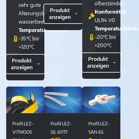
ölbeständig
sehr gute
Produkt
Konformität:
Alterungsbeständigkeit,
anzeigen
UL94 V0
wasserbeständig
Temperaturbereic
Temperaturbereich:
-20°C bis
-35°C bis
+200°C
+120°C
Produkt
Produkt
anzeigen
anzeigen
Profil LEZ-
Profil LEZ-
Profil LEZ-
VITMOOS
SIL 60TF
SAN 65