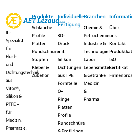
Produkte
Individuelle
Branchen
Informat
Fertigung
Schläuche
Chemie &
Über
Ihr
Profile
3D-
Petrochemie
uns
Spezialist
Platten
Druck
Industrie &
Kontakt
für
Rundschnuren
mit
Technologie
Produktka
Fluid-
Stopfen
Silikon
Labor
ISO
und
Kleber &
Dichtungen
Lebensmittel
Zertifikat
Dichtungstechnik
Zubehör
aus TPE
& Getränke
Firmenbro
aus
Formteile
Medizin
Viton®,
O-
&
Silikon &
Ringe
Pharma
PTFE –
Platten
für
Profile
Medizin,
Rundschnüre
Pharmazie,
& Profilringe