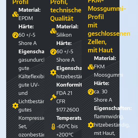
FKM-
Profil
Profil,
Mossgummi-
technische
Material:
Profil
Qualität
EPDM
mit
Härte:
Material:
geschlossenen
60 +/-5
Silikon
Zellen,
Shore A
Härte:
mit Haut
Eigenschaften:
60 +/-5
Material:
gasundurchlässig,
Shore A
FKM
gute
Eigenschaften:
Moosgummi
Kälteflexibilität,
hitzebeständig
Härte:
gute UV-
Konformität:
ca. 30
und
FDA 21
Shore A
Lichtbeständigkeit,
CFR
Eigenschaften:
gutes
§177.2600
flammwidrig,
Kompression-
Temperaturbereich:
hitzebeständig,
Set,
-60°C bis
mit Haut,
ozonbeständig,
+200°C