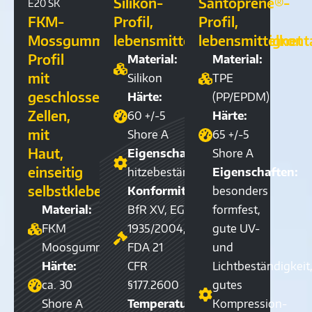
Silikon-
Santoprene®-
E20 SK
FKM-
Profil,
Profil,
Mossgummi-
lebensmittelkontaktgeeignet
lebensmittelkont
Profil
Material:
Material:
mit
Silikon
TPE
geschlossenen
Härte:
(PP/EPDM)
Zellen,
60 +/-5
Härte:
mit
Shore A
65 +/-5
Haut,
Eigenschaften:
Shore A
einseitig
hitzebeständig
Eigenschaften:
selbstklebend
Konformität:
besonders
Material:
BfR XV, EG
formfest,
FKM
1935/2004,
gute UV-
Moosgummi
FDA 21
und
Härte:
CFR
Lichtbeständigkeit
ca. 30
§177.2600
gutes
Shore A
Temperaturbereich:
Kompression-