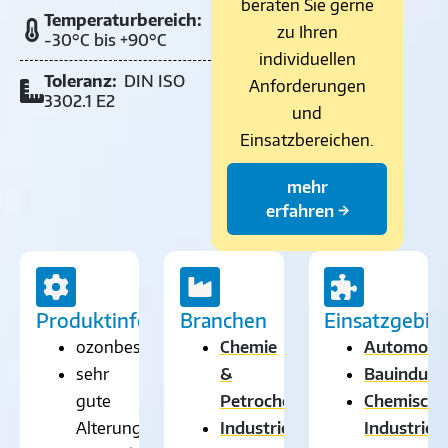
beraten Sie gerne
Temperaturbereich:
zu Ihren
-30°C bis +90°C
individuellen
Toleranz:
DIN ISO
Anforderungen
3302.1 E2
und
Einsatzbereichen.
mehr
erfahren →
Produktinformationen
Branchen
Einsatzgebie
ozonbeständig
Chemie
Automobil
sehr
&
Bauindustr
gute
Petrochemie
Chemische
Alterungsbeständigkeit
Industrie
Industrie