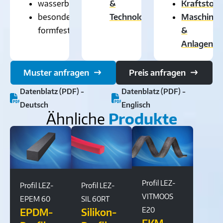
wasserbeständig
&
Kraftstoff
besonders
Technologie
Maschinen
formfest
&
Anlagenb
Muster anfragen
Preis anfragen
Datenblatz (PDF) -
Datenblatz (PDF) -
Deutsch
Englisch
Ähnliche
Produkte
Profil LEZ-
Profil LEZ-
Profil LEZ-
VITMOOS
EPEM 60
SIL 60RT
E20
EPDM-
Silikon-