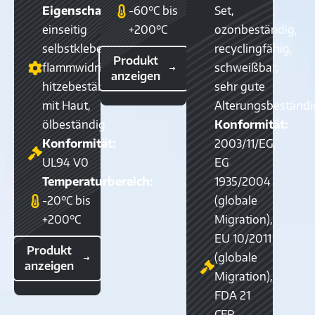
Eigenschaften:
-60°C bis
Set,
einseitig
+200°C
ozonbeständig,
selbstklebend,
recyclingfähig,
Produkt
flammwidrig,
schweißbar,
anzeigen
hitzebeständig,
sehr gute
mit Haut,
Alterungsbeständi
ölbeständig
Konformität:
Konformität:
2003/11/EG,
UL94 V0
EG
Temperaturbereich:
1935/2004
-20°C bis
(globale
+200°C
Migration),
EU 10/2011
Produkt
(globale
anzeigen
Migration),
FDA 21
CFR