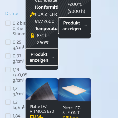
+200°C
Konformität:
(5000 h)
Dichte
FDA 21 CFR
§177.2600
Produkt
0,2 bis
Dichte
Temperaturbereich:
0,3 je
anzeigen
Stärke
(1)
-8°C bis
0,25
+260°C
g/cm³
(2)
Produkt
0,97
anzeigen
g/cm³
(1)
1,19
+/-0,05
g/cm³
(1)
1,2
g/cm³
(1)
1,2
Platte LEZ-
kg/m³
(1)
Platte LEZ-
VITMOOS E20
SILFLON T
1,84
FKM-