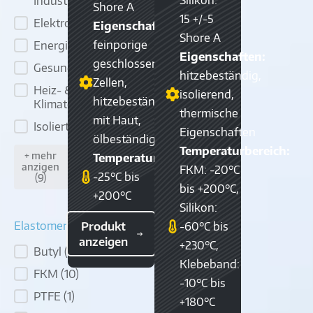
Industrie
(16)
Shore A
15 +/-5
Elektrotechnik
(9)
Eigenschaften:
Shore A
feinporige
Energiewirtschaft
(16)
Eigenschaften:
geschlossene
Gesundheitswirtschaft
(5)
hitzebeständig,
Zellen,
Heiz- &
isolierend,
hitzebeständig,
Klimatechnik
(16)
thermische
mit Haut,
Isoliertechnik
(18)
Eigenschaften
ölbeständig
Temperaturbereich:
+ mehr
Temperaturbereich:
anzigen
FKM: -20°C
-25°C bis
(9)
bis +200°C,
+200°C
Silikon:
Elastomerbasis
-60°C bis
Produkt
anzeigen
+230°C,
Butyl
(1)
Elastomerbasis
Klebeband:
FKM
(10)
-10°C bis
PTFE
(1)
+180°C