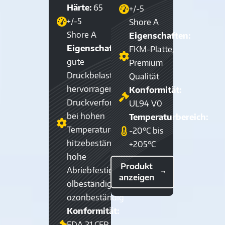
Härte:
65
+/-5
+/-5
Shore A
Shore A
Eigenschaften:
Eigenschaften:
FKM-Platte,
gute
Premium
Druckbelastung,
Qualität
hervorragender
Konformität:
Druckverformungsrest
UL94 V0
bei hohen
Temperaturbereich:
Temperaturen,
-20°C bis
hitzebeständig,
+205°C
hohe
Produkt
Abriebfestigkeit,
anzeigen
ölbeständig,
ozonbeständig
Konformität:
FDA 21 CFR