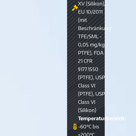
XV (Silikon),
EU 10/2011
(mit
Beschränkung
TFE/SML -
0,05 mg/kg,
PTFE), FDA
21 CFR
§177.1550
(PTFE), USP
Class VI
(PTFE), USP
Class VI
(Silikon)
Temperaturbereich:
-60°C bis
+200°C