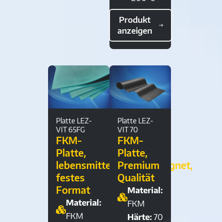
Produkt
anzeigen
Platte LEZ-
Platte LEZ-
VIT 65FG
VIT 70
FKM-
FKM-
Platte,
Platte,
lebensmittelkontaktgeeignet,
Premium
festes
Qualität
Format
Material:
Material:
FKM
FKM
Härte:
70