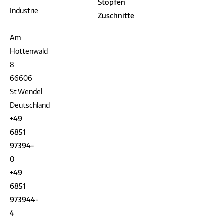
Stopfen
Industrie.
Zuschnitte
Am
Hottenwald
8
66606
St.Wendel
Deutschland
+49
6851
97394-
0
+49
6851
973944-
4