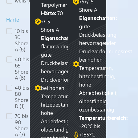
weiß
(4)
75+/-5
Terpolymer
Shore A
Härte:
70
Eigenschaften:
Härte
+/-5
gute
Shore A
10 bis
Härte
Druckbelastung,
30
Eigenschaften:
hervorragender
Shore
flammwidrig,
A
(6)
Druckverformungsrest
gute
40 bis
bei hohen
Druckbelastung,
65
Temperaturen,
hervorragender
Shore
hitzebeständig,
A
(6)
Druckverformungsrest
hohe
40 bis
bei hohen
Abriebfestigkeit,
80
Temperaturen,
Shore
ölbeständig,
hitzebeständig,
D
(1)
ozonbeständig
hohe
70 bis
Temperaturbereich:
Abriebfestigkeit,
90
-20°C bis
Shore
ölbeständig,
+185°C,
A
(7)
ozonbeständig