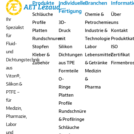
Produkte
Individuelle
Branchen
Informat
Fertigung
Schläuche
Chemie &
Über
Ihr
Profile
3D-
Petrochemie
uns
Spezialist
Platten
Druck
Industrie &
Kontakt
für
Rundschnuren
mit
Technologie
Produktka
Fluid-
Stopfen
Silikon
Labor
ISO
und
Kleber &
Dichtungen
Lebensmittel
Zertifikat
Dichtungstechnik
Zubehör
aus TPE
& Getränke
Firmenbro
aus
Formteile
Medizin
Viton®,
O-
&
Silikon &
Ringe
Pharma
PTFE –
Platten
für
Profile
Medizin,
Rundschnüre
Pharmazie,
& Profilringe
Labor
Schläuche
und