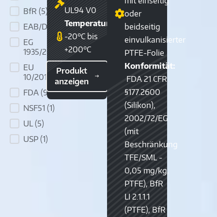
mit einseitig
UL94 V0
BfR
(5)
oder
Temperaturbereich:
beidseitig
EAB/DAB
(2)
-20°C bis
einvulkanisierter
EG
+200°C
1935/2004
(3)
PTFE-Folie
Konformität:
EU
Produkt
10/2011
(2)
FDA 21 CFR
anzeigen
§177.2600
FDA
(9)
(Silikon),
NSF51
(1)
2002/72/EG
UL
(5)
(mit
USP
(1)
Beschränkung
TFE/SML -
0,05 mg/kg,
PTFE), BfR
LI 2.1.1.1
(PTFE), BfR