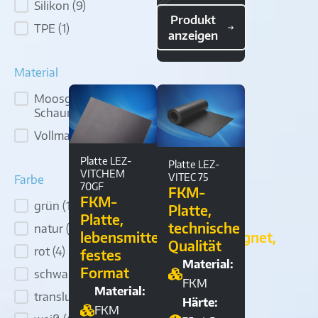
Silikon
(9)
Produkt
TPE
(1)
anzeigen
Material
Moosgummi/
Material
Schaum
(6)
Vollmaterial
(16)
Platte LEZ-
Platte LEZ-
VITCHEM
VITEC 75
Farbe
70GF
FKM-
FKM-
grün
(1)
Farbe
Platte,
Platte,
technische
natur
(1)
lebensmittelkontaktgeeignet,
Qualität
rot
(4)
festes
Material:
Format
schwarz
(9)
FKM
Material:
transluzent
(2)
Härte:
FKM