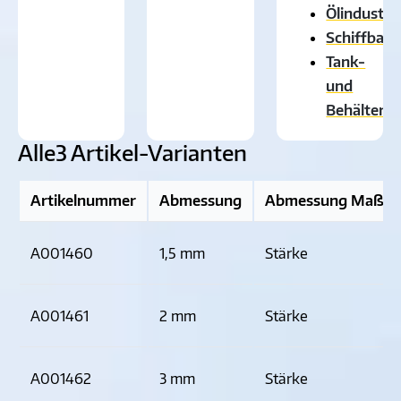
Ölindustri
Schiffbau
Tank-
und
Behälterb
Alle
3 Artikel-Varianten
Artikelnummer
Abmessung
Abmessung Maßbe
A001460
1,5 mm
Stärke
A001461
2 mm
Stärke
A001462
3 mm
Stärke