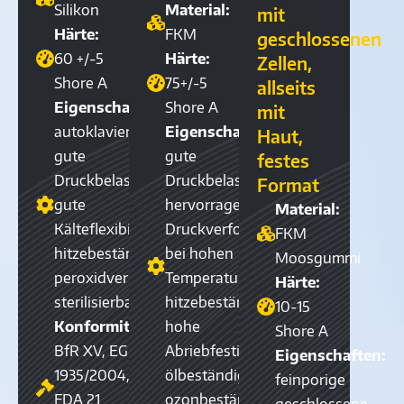
Silikon
Material:
mit
Härte:
FKM
geschlossenen
60 +/-5
Härte:
Zellen,
Shore A
75+/-5
allseits
Eigenschaften:
Shore A
mit
autoklavierbar,
Eigenschaften:
Haut,
gute
gute
festes
Druckbelastung,
Druckbelastung,
Format
gute
hervorragender
Material:
Kälteflexibilität,
Druckverformungsrest
FKM
hitzebeständig,
bei hohen
Moosgummi
peroxidvernetzt,
Temperaturen,
Härte:
sterilisierbar
hitzebeständig,
10-15
Konformität:
hohe
Shore A
BfR XV, EG
Abriebfestigkeit,
Eigenschaften:
1935/2004,
ölbeständig,
feinporige
FDA 21
ozonbeständig
geschlossene