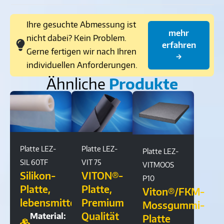
Ihre gesuchte Abmessung ist
mehr
nicht dabei? Kein Problem.
erfahren
Gerne fertigen wir nach Ihren
→
individuellen Anforderungen.
Ähnliche
Produkte
Platte LEZ-
Platte LEZ-
Platte LEZ-
SIL 60TF
VIT 75
VITMOOS
Silikon-
VITON®-
P10
Platte,
Platte,
Viton®/FKM-
lebensmittelkontaktgeeignet
Premium
Mossgummi-
Qualität
Material:
Platte