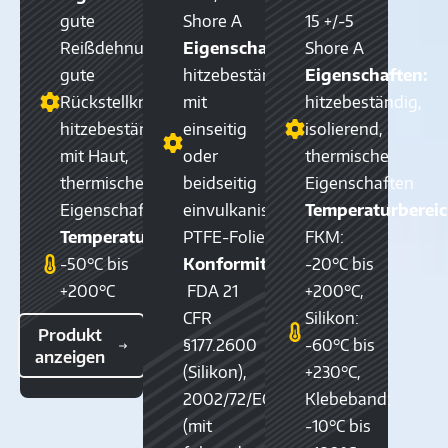
gute
Shore A
15 +/-5
Reißdehnung,
Eigenschaften:
Shore A
gute
hitzebeständig,
Eigenschaften:
Rückstellkraft,
mit
hitzebeständig,
hitzebeständig,
einseitig
isolierend,
mit Haut,
oder
thermische
thermische
beidseitig
Eigenschaften
Eigenschaften
einvulkanisierter
Temperaturbereic
Temperaturbereich:
PTFE-Folie
FKM:
-50°C bis
Konformität:
-20°C bis
+200°C
FDA 21
+200°C,
CFR
Silikon:
Produkt
§177.2600
-60°C bis
anzeigen
(Silikon),
+230°C,
2002/72/EG
Klebeband:
(mit
-10°C bis