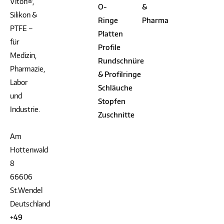
Viton®,
O-
&
Silikon &
Ringe
Pharma
PTFE –
Platten
für
Profile
Medizin,
Rundschnüre
Pharmazie,
& Profilringe
Labor
Schläuche
und
Stopfen
Industrie.
Zuschnitte
Am
Hottenwald
8
66606
St.Wendel
Deutschland
+49