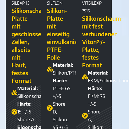
SILEXP 15
SILFLON
VITSILEXP
Silikonschaum-
Silikon-
7515
Platte
Platte
Silikonschaum-
mit
mit
mit fest
geschlossenen
einseitig
verbundener
Zellen,
einvulkanisierter
Viton®/-
allseits
PTFE-
Platte,
mit
Folie
festes
Haut,
Format
Material:
festes
Silikon/PTFE
Material:
Format
Härte:
FKM/Silikonschau
Material:
PTFE 65
Härte:
Silikonschaum
+/-5
FKM: 75
Härte:
Shore
+/-5
15 +/-5
D,
Shore
Shore A
Silikon:
A,
Eigenschaften:
45 +/-5
Silikon: