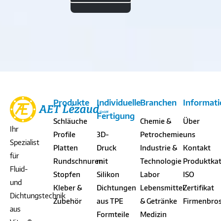
Produkte
Individuelle
Branchen
Informat
Fertigung
Schläuche
Chemie &
Über
Ihr
Profile
3D-
Petrochemie
uns
Spezialist
Platten
Druck
Industrie &
Kontakt
für
Rundschnuren
mit
Technologie
Produktka
Fluid-
Stopfen
Silikon
Labor
ISO
und
Kleber &
Dichtungen
Lebensmittel
Zertifikat
Dichtungstechnik
Zubehör
aus TPE
& Getränke
Firmenbro
aus
Formteile
Medizin