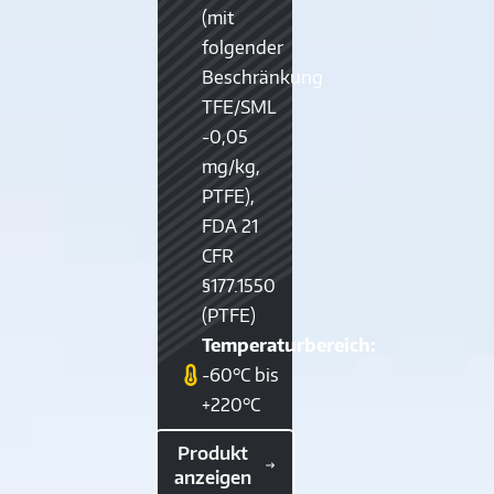
(mit
folgender
Beschränkung
TFE/SML
-0,05
mg/kg,
PTFE),
FDA 21
CFR
§177.1550
(PTFE)
Temperaturbereich:
-60°C bis
+220°C
Produkt
anzeigen