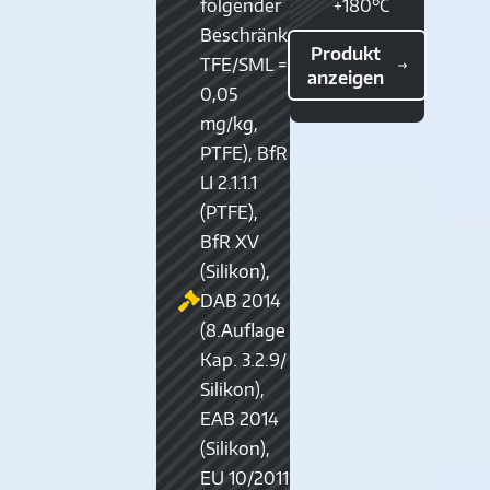
folgender
+180°C
Beschränkung
Produkt
TFE/SML =
anzeigen
0,05
mg/kg,
PTFE), BfR
LI 2.1.1.1
(PTFE),
BfR XV
(Silikon),
DAB 2014
(8.Auflage
Kap. 3.2.9/
Silikon),
EAB 2014
(Silikon),
EU 10/2011