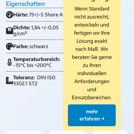
Eigenschaften
Wenn Standard
Härte:
75+/-5 Shore A
nicht ausreicht,
entwickeln und
Dichte:
1,84 +/-0,05
fertigen wir Ihre
g/cm³
Lösung exakt
Farbe:
schwarz
nach Maß. Wir
beraten Sie gerne
Temperaturbereich:
-15°C bis +200°C
zu Ihren
individuellen
Toleranz:
DIN ISO
Anforderungen
3302.1 ST2
und
Einsatzbereichen.
mehr
erfahren →