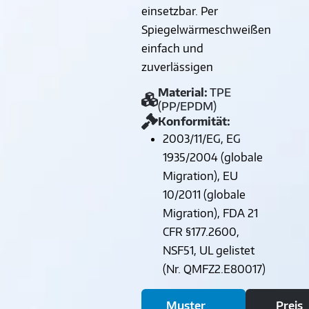
einsetzbar. Per
Spiegelwärmeschweißen
einfach und
zuverlässigen
Material:
TPE
(PP/EPDM)
Konformität:
2003/11/EG, EG
1935/2004 (globale
Migration), EU
10/2011 (globale
Migration), FDA 21
CFR §177.2600,
NSF51, UL gelistet
(Nr. QMFZ2.E80017)
Muster
Preis