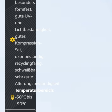
besonders
formfest,
gute UV-
und
Lichtbeständigkeit,
gutes
Kompression-
Set,
ozonbeständig,
recyclingfähig,
schweißbar,
sehr gute
Alterungsbeständigkeit
Temperaturbereich:
-50°C bis
+90°C