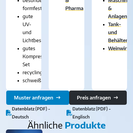
besonders
&
Maschinen
formfest
Pharma
&
gute
Anlagenb
UV-
Tank-
und
und
Lichtbeständigkeit
Behälterb
gutes
Weinwirts
Kompression-
Set
recyclingfähig
schweißbar
Muster anfragen
Preis anfragen
Datenblatz (PDF) -
Datenblatz (PDF) -
Deutsch
Englisch
Ähnliche
Produkte