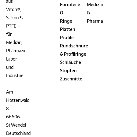
aus
Formteile
Medizin
Viton®,
O-
&
Silikon &
Ringe
Pharma
PTFE –
Platten
für
Profile
Medizin,
Rundschnüre
Pharmazie,
& Profilringe
Labor
Schläuche
und
Stopfen
Industrie.
Zuschnitte
Am
Hottenwald
8
66606
St.Wendel
Deutschland