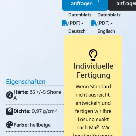
anfragen
anfrage
Datenblatz
Datenblatz
(PDF) -
(PDF) -
Deutsch
Englisch
Individuelle
Fertigung
Eigenschaften
Wenn Standard
Härte:
65 +/-5 Shore
nicht ausreicht,
A
entwickeln und
Dichte:
0,97 g/cm³
fertigen wir Ihre
Lösung exakt
Farbe:
hellbeige
nach Maß. Wir
beraten Sie gerne