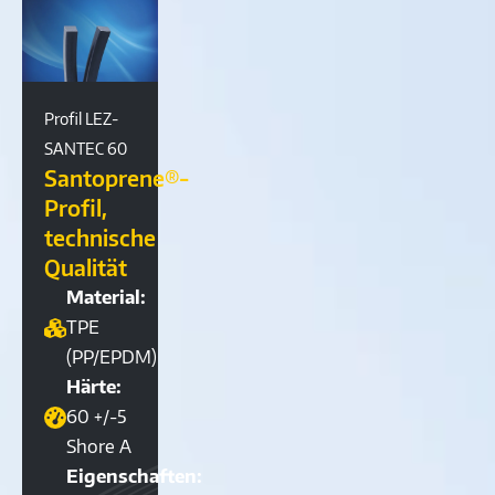
Profil LEZ-
SANTEC 60
Santoprene®-
Profil,
technische
Qualität
Material:
TPE
(PP/EPDM)
Härte:
60 +/-5
Shore A
Eigenschaften: