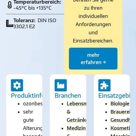
Temperaturbereich:
-45°C bis +135°C
zu Ihren
individuellen
Toleranz:
DIN ISO
Anforderungen
3302.1 E2
und
Einsatzbereichen.
mehr
erfahren →
Produktinformationen
Branchen
Einsatzgebie
ozonbeständig
Lebensmittel-
Biologie
sehr
&
Brauerein
gute
Getränkeindustrie
Gesundhei
Alterungsbeständigkeit
Medizin
Kosmetikb