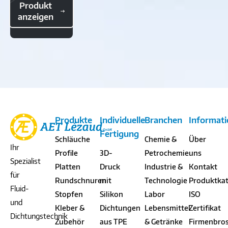
Produkt
anzeigen
Produkte
Individuelle
Branchen
Informat
Fertigung
Schläuche
Chemie &
Über
Ihr
Profile
3D-
Petrochemie
uns
Spezialist
Platten
Druck
Industrie &
Kontakt
für
Rundschnuren
mit
Technologie
Produktka
Fluid-
Stopfen
Silikon
Labor
ISO
und
Kleber &
Dichtungen
Lebensmittel
Zertifikat
Dichtungstechnik
Zubehör
aus TPE
& Getränke
Firmenbro