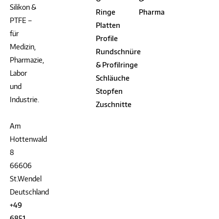
Silikon &
Ringe
Pharma
PTFE –
Platten
für
Profile
Medizin,
Rundschnüre
Pharmazie,
& Profilringe
Labor
Schläuche
und
Stopfen
Industrie.
Zuschnitte
Am
Hottenwald
8
66606
St.Wendel
Deutschland
+49
6851