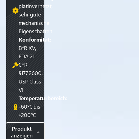
platinvernetzt,
sehr gute
mechanische
Eigenschaften
Konformität:
BfR XV,
FDA 21
CFR
§177.2600,
USP Class
VI
Temperaturbereich:
-60°C bis
+200°C
Produkt
anzeigen