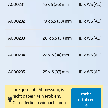
A000231
16 x 5 (26) mm
ID x WS (AD)
A000232
19 x 5,5 (30) mm
ID x WS (AD)
A000233
20 x 5,5 (31) mm
ID x WS (AD)
A000234
22 x 6 (34) mm
ID x WS (AD)
A000235
25 x 6 (37) mm
ID x WS (AD)
Ihre gesuchte Abmessung ist
mehr
nicht dabei? Kein Problem.
erfahren
Gerne fertigen wir nach Ihren
→