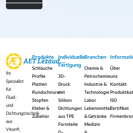
Produkte
Individuelle
Branchen
Informat
Fertigung
Schläuche
Chemie &
Über
Ihr
Profile
3D-
Petrochemie
uns
Spezialist
Platten
Druck
Industrie &
Kontakt
für
Rundschnuren
mit
Technologie
Produktka
Fluid-
Stopfen
Silikon
Labor
ISO
und
Kleber &
Dichtungen
Lebensmittel
Zertifikat
Dichtungstechnik
Zubehör
aus TPE
& Getränke
Firmenbro
aus
Formteile
Medizin
Viton®,
O-
&