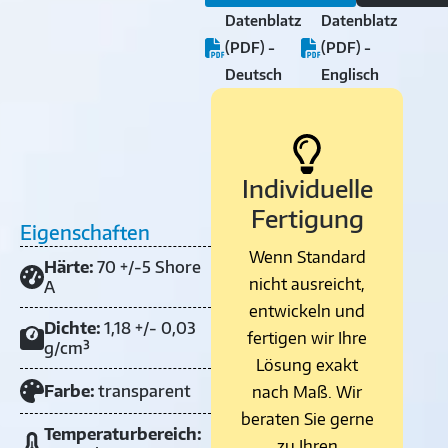
Datenblatz
Datenblatz
(PDF) -
(PDF) -
Deutsch
Englisch
Individuelle
Fertigung
Eigenschaften
Wenn Standard
Härte:
70 +/-5 Shore
nicht ausreicht,
A
entwickeln und
Dichte:
1,18 +/- 0,03
fertigen wir Ihre
g/cm³
Lösung exakt
Farbe:
transparent
nach Maß. Wir
beraten Sie gerne
Temperaturbereich:
zu Ihren