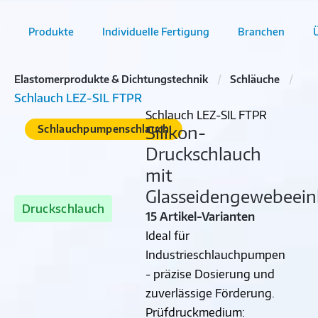
Produkte
Individuelle Fertigung
Branchen
Elastomerprodukte & Dichtungstechnik
Schläuche
Schlauch LEZ-SIL FTPR
Schlauch LEZ-SIL FTPR
Silikon-
Schlauchpumpenschlauch
Druckschlauch
mit
Glasseidengewebeein
Druckschlauch
15 Artikel-Varianten
Ideal für
Industrieschlauchpumpen
- präzise Dosierung und
zuverlässige Förderung.
Prüfdruckmedium: