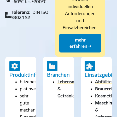
-60°C bis +200°C
individuellen
Toleranz:
DIN ISO
Anforderungen
3302.1 S2
und
Einsatzbereichen.
mehr
erfahren →
Produktinformationen
Branchen
Einsatzgebie
hitzebeständig
Lebensmittel-
Abfülltech
platinvernetzt
&
Brauerein
sehr
Getränkeindustrie
Kosmetikb
gute
Maschinen
mechanische
&
Eigenschaften
Anlagenb