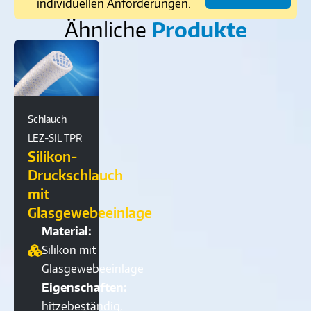
individuellen Anforderungen.
Ähnliche
Produkte
Schlauch
LEZ-SIL TPR
Silikon-
Druckschlauch
mit
Glasgewebeeinlage
Material:
Silikon mit
Glasgewebeeinlage
Eigenschaften:
hitzebeständig,