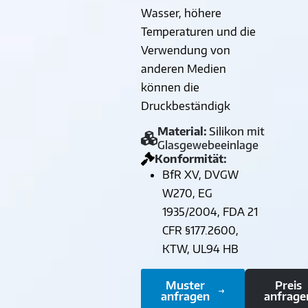
Wasser, höhere
Temperaturen und die
Verwendung von
anderen Medien
können die
Druckbeständigk
Material:
Silikon mit
Glasgewebeeinlage
Konformität:
BfR XV, DVGW
W270, EG
1935/2004, FDA 21
CFR §177.2600,
KTW, UL94 HB
Muster
Preis
anfragen
anfrage