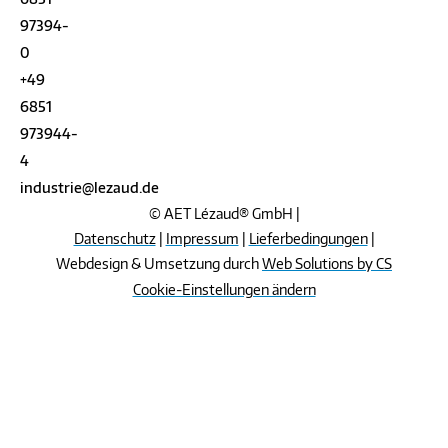
97394-
0
+49
6851
973944-
4
industrie@lezaud.de
© AET Lézaud® GmbH |
Datenschutz
|
Impressum
|
Lieferbedingungen
|
Webdesign & Umsetzung durch
Web Solutions by CS
Cookie-Einstellungen ändern