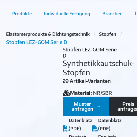
Produkte
Individuelle Fertigung
Branchen
Elastomerprodukte & Dichtungstechnik
Stopfen
Stopfen LEZ-GOM Serie D
Stopfen LEZ-GOM Serie
D
Synthetikkautschuk-
Stopfen
29 Artikel-Varianten
Material:
NR/SBR
Muster
Preis
anfragen
anfrage
Datenblatz
Datenblatz
(PDF) -
(PDF) -
Deutsch
Englisch