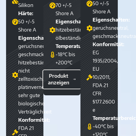
50 +/-5
Silikon
70 +/-5
Shore A
Härte:
Shore A
Eigenschaften:
50 +/-5
Eigenschaften:
geruchsneutral,
Shore A
hitzebeständig,
geschmacksneutra
Eigenschaften:
ölbeständig
Konformität:
geruchsneutral,
Temperaturbereich:
EG
geschmacksneutral,
-18°C bis
1935/2004,
hitzebeständig,
+200°C
EU
nicht
Produkt
10/2011,
zelltoxisch,
anzeigen
FDA 21
platinvernetzt,
CFR
sehr gute
§177.2600
biologische
e
Verträglichkeit
Temperaturbereic
Konformität:
-40°C bis
FDA 21
+120°C