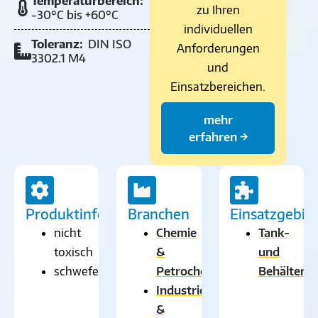
Temperaturbereich:
zu Ihren
-30°C bis +60°C
individuellen
Toleranz:
DIN ISO
Anforderungen
3302.1 M4
und
Einsatzbereichen.
mehr
erfahren →
Produktinformationen
Branchen
Einsatzgebie
nicht
Chemie
Tank-
toxisch
&
und
schwefelarm
Petrochemie
Behälterb
Industrie
&