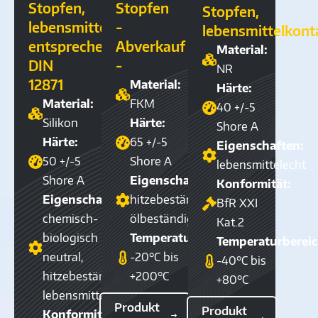
Stopfen,
Stopfen
Stopfen,
lebensmittelkontaktgeeignet,
-
lebensmittelkont
entsprechend
Abverkauf
Material:
DIN
-
NR
12871
Material:
Härte:
Material:
FKM
40 +/-5
Silikon
Härte:
Shore A
Härte:
65 +/-5
Eigenschaften:
50 +/-5
Shore A
lebensmittelecht
Shore A
Eigenschaften:
Konformität:
Eigenschaften:
hitzebeständig,
BfR XXI
chemisch-
ölbeständig
Kat.2
biologisch
Temperaturbereich:
Temperaturbereic
neutral,
-20°C bis
-40°C bis
hitzebeständig,
+200°C
+80°C
lebensmittelecht
Produkt
Produkt
Konformität: