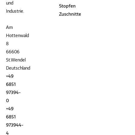
und
Stopfen
Industrie.
Zuschnitte
Am
Hottenwald
8
66606
St.Wendel
Deutschland
+49
6851
97394-
0
+49
6851
973944-
4