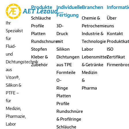
Produkte
Individuelle
Branchen
Informat
Fertigung
Schläuche
Chemie &
Über
Ihr
Profile
3D-
Petrochemie
uns
Spezialist
Platten
Druck
Industrie &
Kontakt
für
Rundschnuren
mit
Technologie
Produktka
Fluid-
Stopfen
Silikon
Labor
ISO
und
Kleber &
Dichtungen
Lebensmittel
Zertifikat
Dichtungstechnik
Zubehör
aus TPE
& Getränke
Firmenbro
aus
Formteile
Medizin
Viton®,
O-
&
Silikon &
Ringe
Pharma
PTFE –
Platten
für
Profile
Medizin,
Rundschnüre
Pharmazie,
& Profilringe
Labor
Schläuche