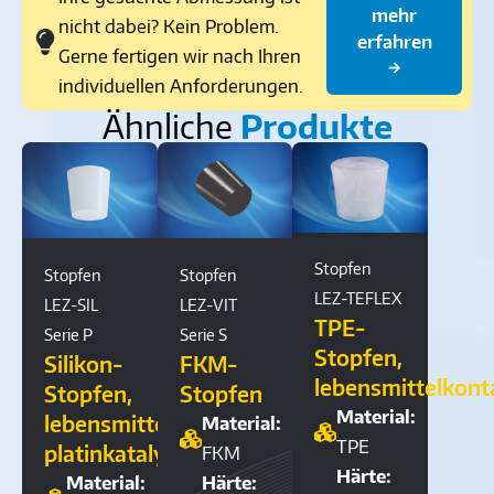
mehr
nicht dabei? Kein Problem.
erfahren
Gerne fertigen wir nach Ihren
→
individuellen Anforderungen.
Ähnliche
Produkte
Stopfen
Stopfen
Stopfen
LEZ-TEFLEX
LEZ-SIL
LEZ-VIT
TPE-
Serie P
Serie S
Stopfen,
Silikon-
FKM-
lebensmittelkont
Stopfen,
Stopfen
Material:
lebensmittelkontaktgeeignet,
Material:
TPE
platinkatalysiert
FKM
Härte:
Material:
Härte: