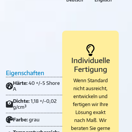
Individuelle
Fertigung
Eigenschaften
Wenn Standard
Härte:
40 +/-5 Shore
nicht ausreicht,
A
entwickeln und
Dichte:
1,18 +/-0,02
fertigen wir Ihre
g/cm³
Lösung exakt
Farbe:
grau
nach Maß. Wir
beraten Sie gerne