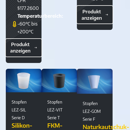
CFR
§177.2600
Produkt
Temperaturbereich:
anzeigen
-60°C bis
+200°C
Produkt
anzeigen
Stopfen
Stopfen
Stopfen
LEZ-SIL
LEZ-VIT
LEZ-GOM
Serie D
Serie T
Serie F
Silikon-
FKM-
Naturkautschuk-