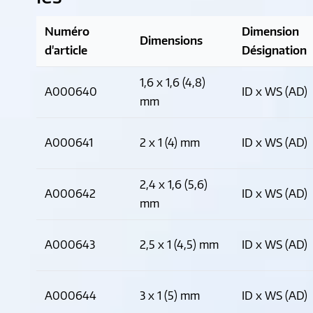
Numéro
Dimension
Dimensions
d'article
Désignation
1,6 x 1,6 (4,8)
A000640
ID x WS (AD)
mm
A000641
2 x 1 (4) mm
ID x WS (AD)
2,4 x 1,6 (5,6)
A000642
ID x WS (AD)
mm
A000643
2,5 x 1 (4,5) mm
ID x WS (AD)
A000644
3 x 1 (5) mm
ID x WS (AD)