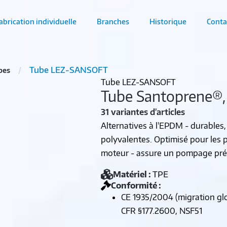
abrication individuelle
Branches
Historique
Conta
Tube LEZ-SANSOFT
bes
Tube LEZ-SANSOFT
Tube Santoprene®, 
31 variantes d'articles
Alternatives à l'EPDM - durables,
polyvalentes. Optimisé pour les 
moteur - assure un pompage préci
Matériel :
TPE
Conformité :
CE 1935/2004 (migration glo
CFR §177.2600, NSF51