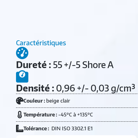
Caractéristiques
Dureté :
55 +/-5 Shore A
Densité :
0,96 +/- 0,03 g/cm³
Couleur :
beige clair
Température :
-45°C à +135°C
Tolérance :
DIN ISO 3302.1 E1