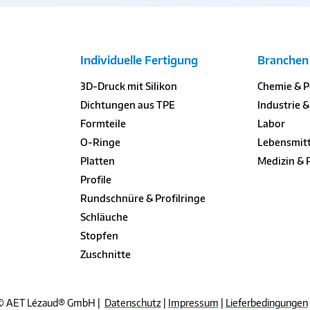
Individuelle Fertigung
Branchen
3D-Druck mit Silikon
Chemie & 
Dichtungen aus TPE
Industrie 
Formteile
Labor
O-Ringe
Lebensmitt
Platten
Medizin &
Profile
Rundschnüre & Profilringe
Schläuche
Stopfen
Zuschnitte
© AET Lézaud® GmbH |
Datenschutz
|
Impressum
|
Lieferbedingungen