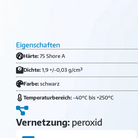
Eigenschaften
Härte:
75 Shore A
Dichte:
1,9 +/-0,03 g/cm³
Farbe:
schwarz
Temperaturbereich:
-40°C bis +250°C
Vernetzung:
peroxid