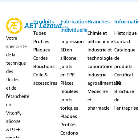
Produits
Fabrication
Branches
Informati
individuelle
Tubes
Chimie et
Historique
Votre
Profilés
Impression
pétrochimie
Contact
spécialiste
Plaques
3D en
Industrie et
Catalogue
de la
Cordes
silicone
technologie
de
technique
Bouchons
Joints
Laboratoire
produits
des
Colle &
en TPE
Industrie
Certificat
fluides
accessoires
Pièces
agroalimentaire
ISO
et de
moulées
Médecine
Brochure
l'étanchéité
Joints
et
de
en
toriques
pharmacie
l'entrepris
Viton®,
Plaques
silicone
Profilés
& PTFE -
Cordons
pour la