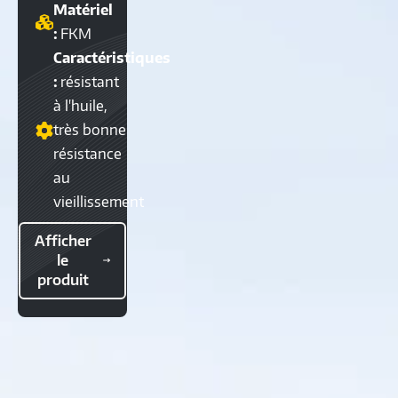
Matériel
:
FKM
Caractéristiques
:
résistant
à l'huile,
très bonne
résistance
au
vieillissement
Afficher
le
produit