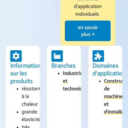
d'application
individuels.
en savoir
plus →
Informations
Branches
Domaines
sur les
d'application
Industrie
produits
et
Construct
résistant
technologie
de
à la
machines
chaleur
et
grande
d'installat
élasticité
très