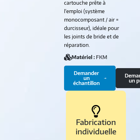
cartouche prête à
l'emploi (système
monocomposant / air =
durcisseur), idéale pour
les joints de bride et de
réparation.
Matériel :
FKM
Demander
Dema
un
un p
échantillon
Fabrication
individuelle