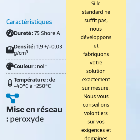
Si le
standard ne
suffit pas,
Caractéristiques
nous
Dureté :
75 Shore A
développons
et
Densité :
1,9 +/-0,03
g/cm³
fabriquons
votre
Couleur :
noir
solution
exactement
Température :
de
-40°C à +250°C
sur mesure.
Nous vous
conseillons
Mise en réseau
volontiers
:
peroxyde
sur vos
exigences et
domaines