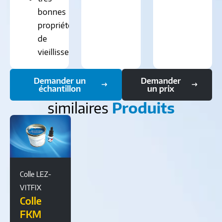
bonnes
propriétés
de
vieillissement
Demander un
Demander
échantillon
un prix
similaires
Produits
Colle LEZ-
VITFIX
Colle
FKM