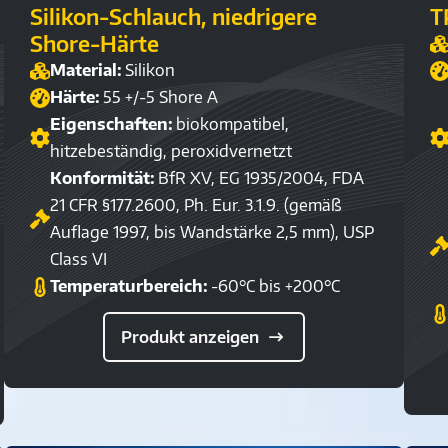
Silikon-Schlauch, niedrigere
T
Shore-Härte
Material:
Silikon
Härte:
55 +/-5 Shore A
Eigenschaften:
biokompatibel,
hitzebeständig, peroxidvernetzt
Konformität:
BfR XV, EG 1935/2004, FDA
21 CFR §177.2600, Ph. Eur. 3.1.9. (gemäß
Auflage 1997, bis Wandstärke 2,5 mm), USP
Class VI
Temperaturbereich:
-60°C bis +200°C
Produkt anzeigen