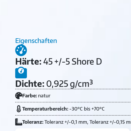
Eigenschaften
Härte:
45 +/-5 Shore D
Dichte:
0,925 g/cm³
Farbe:
natur
Temperaturbereich:
-30°C bis +70°C
Toleranz:
Toleranz +/-0,1 mm, Toleranz +/-0,15 