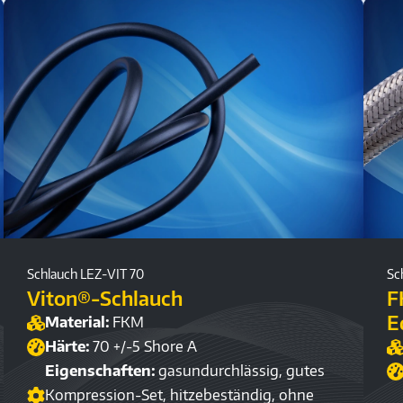
Schlauch LEZ-VIT 70
Sc
Viton®-Schlauch
F
E
Material:
FKM
Härte:
70 +/-5 Shore A
Eigenschaften:
gasundurchlässig, gutes
Kompression-Set, hitzebeständig, ohne