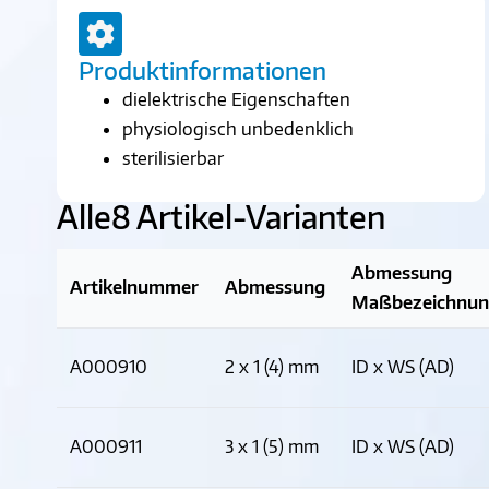
Produktinformationen
dielektrische Eigenschaften
physiologisch unbedenklich
sterilisierbar
Alle
8 Artikel-Varianten
Abmessung
Artikelnummer
Abmessung
Maßbezeichnu
A000910
2 x 1 (4) mm
ID x WS (AD)
A000911
3 x 1 (5) mm
ID x WS (AD)