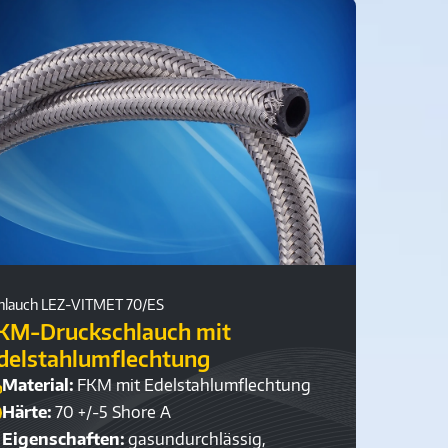
hlauch LEZ-VITMET 70/ES
KM-Druckschlauch mit
delstahlumflechtung
Material:
FKM mit Edelstahlumflechtung
Härte:
70 +/-5 Shore A
Eigenschaften:
gasundurchlässig,