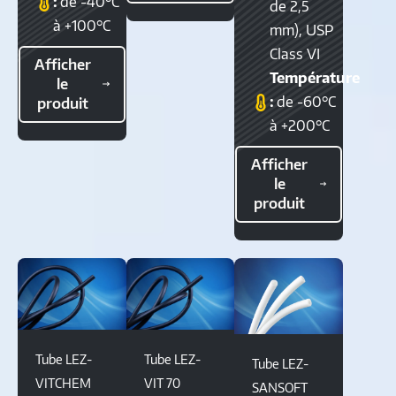
:
de -40°C
de 2,5
à +100°C
mm), USP
Class VI
Afficher
Température
le
:
de -60°C
produit
à +200°C
Afficher
le
produit
Tube LEZ-
Tube LEZ-
Tube LEZ-
VITCHEM
VIT 70
SANSOFT