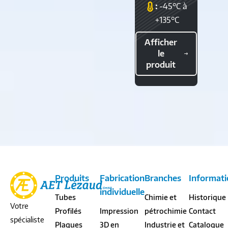
:
-45°C à
+135°C
Afficher
le
produit
Produits
Fabrication
Branches
Informati
individuelle
Tubes
Chimie et
Historique
Votre
Profilés
Impression
pétrochimie
Contact
spécialiste
Plaques
3D en
Industrie et
Catalogue