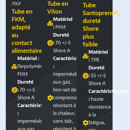
Tube en
70GF
Tube
Tube en
Viton
Santoprene®,
FKM,
Matériel
dureté
adapté
:
FKM
Shore
au
Dureté
plus
contact
:
70 +/-5
faible
alimentaire
Shore A
Matériel
Matériel :
Caractéristiques
:
TPE
Terpolymère
:
Dureté
FKM
imperméable
:
55 +/-5
Dureté
aux gaz,
Shore A
:
70 +/-5
bon set de
Caractéristiques
Shore A
compression,
:
haute
Caractéristiques
résistant à
résistance
:
la chaleur,
à la
imperméable
sans talc,
fatigue,
aux gaz,
résistant à