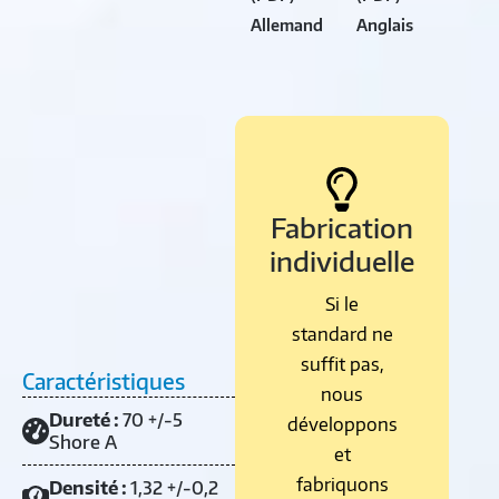
Allemand
Anglais
Fabrication
individuelle
Si le
standard ne
suffit pas,
Caractéristiques
nous
Dureté :
70 +/-5
développons
Shore A
et
fabriquons
Densité :
1,32 +/-0,2