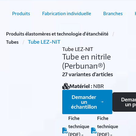
Produits
Fabrication individuelle
Branches
Produits élastomères et technologie d'étanchéité
Tube LEZ-NIT
Tubes
Tube LEZ-NIT
Tube en nitrile
(Perbunan®)
27 variantes d'articles
Matériel :
NBR
Demander
Dema
un
un p
échantillon
Fiche
Fiche
technique
technique
(PDF) -
(PDF) -