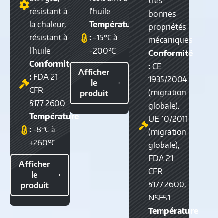
très
résistant à
l'huile
bonnes
la chaleur,
Température
propriétés
résistant à
:
-15°C à
mécaniques
l'huile
+200°C
Conformité
Conformité
:
CE
Afficher
:
FDA 21
1935/2004
le
CFR
(migration
produit
§177.2600
globale),
Température
UE 10/2011
:
-8°C à
(migration
+260°C
globale),
FDA 21
Afficher
CFR
le
§177.2600,
produit
NSF51
Température