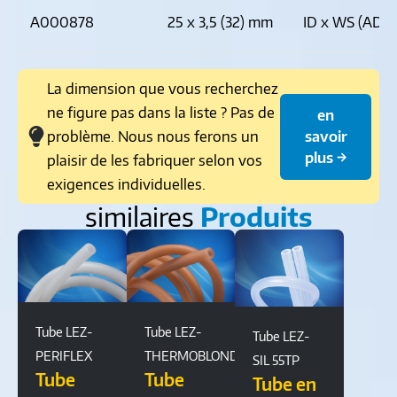
A000878
25 x 3,5 (32) mm
ID x WS (AD)
La dimension que vous recherchez
ne figure pas dans la liste ? Pas de
en
problème. Nous nous ferons un
savoir
plus →
plaisir de les fabriquer selon vos
exigences individuelles.
similaires
Produits
Tube LEZ-
Tube LEZ-
Tube LEZ-
PERIFLEX
THERMOBLOND
SIL 55TP
Tube
Tube
Tube en