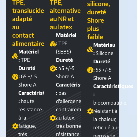
TPE,
TPE,
silicone,
translucide,
alternative
dureté
adapté
au NR et
Shore
au
au latex
plus
contact
Matériel
faible
alimentaire
:
TPE
Matériau
Matériel
(SEBS)
:
Silicone
:
TPE
Dureté
Dureté
Dureté
:
45 +/-5
:
55 +/-5
:
65 +/-5
Shore A
Shore A
Shore A
Caractéristiques
Caractéristiques
Caractéristiques
:
pas
:
:
haute
d'allergène
biocompatible,
résistance
contrairement
résistant à
à la
au latex,
la chaleur,
fatigue,
très bonne
réticulé au
très
résistance
peroxyde