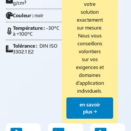
g/cm³
votre
solution
Couleur :
noir
exactement
sur mesure.
Température :
-30°C
à +100°C
Nous vous
conseillons
Tolérance :
DIN ISO
volontiers
3302.1 E2
sur vos
exigences et
domaines
d'application
individuels.
en savoir
plus →