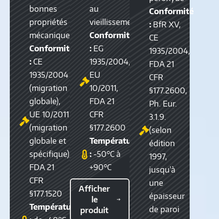
bonnes
au
Conformité
propriétés
vieillissement
:
BfR XV,
mécaniques
Conformité
CE
Conformité
:
EG
1935/2004,
:
CE
1935/2004,
FDA 21
1935/2004
EU
CFR
(migration
10/2011,
§177.2600,
globale),
FDA 21
Ph. Eur.
UE 10/2011
CFR
3.1.9.
(migration
§177.2600
(selon
globale et
Température
édition
spécifique),
:
-50°C à
1997,
FDA 21
+90°C
jusqu'à
CFR
une
Afficher
§177.1520
épaisseur
le
Température
de paroi
produit