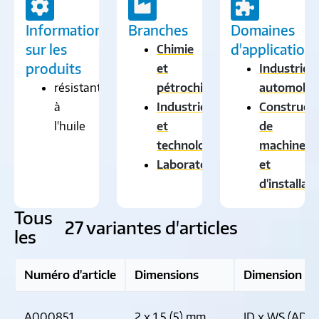
Informations
Branches
Domaines
sur les
d'application
Chimie
produits
et
Industrie
résistant
pétrochimie
automobil
à
Industrie
Construct
l'huile
et
de
technologie
machines
Laboratoire
et
d'installat
Tous
27 variantes d'articles
les
Numéro d'article
Dimensions
Dimension Dé
A000851
2 x 1,5 (5) mm
ID x WS (AD)