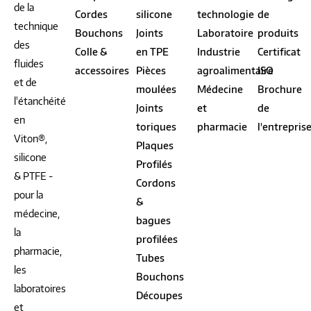
de la
Cordes
silicone
technologie
de
technique
Bouchons
Joints
Laboratoire
produits
des
Colle &
en TPE
Industrie
Certificat
fluides
accessoires
Pièces
agroalimentaire
ISO
et de
moulées
Médecine
Brochure
l'étanchéité
Joints
et
de
en
toriques
pharmacie
l'entrepris
Viton®,
Plaques
silicone
Profilés
& PTFE -
Cordons
pour la
&
médecine,
bagues
la
profilées
pharmacie,
Tubes
les
Bouchons
laboratoires
Découpes
et