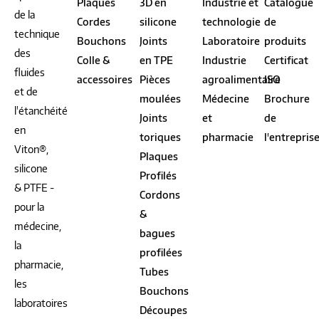
Plaques
3D en
Industrie et
Catalogue
de la
Cordes
silicone
technologie
de
technique
Bouchons
Joints
Laboratoire
produits
des
Colle &
en TPE
Industrie
Certificat
fluides
accessoires
Pièces
agroalimentaire
ISO
et de
moulées
Médecine
Brochure
l'étanchéité
Joints
et
de
en
toriques
pharmacie
l'entrepris
Viton®,
Plaques
silicone
Profilés
& PTFE -
Cordons
pour la
&
médecine,
bagues
la
profilées
pharmacie,
Tubes
les
Bouchons
laboratoires
Découpes