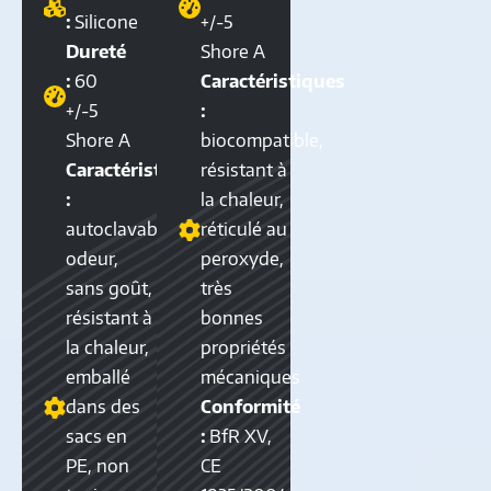
:
Silicone
+/-5
Dureté
Shore A
:
60
Caractéristiques
+/-5
:
Shore A
biocompatible,
Caractéristiques
résistant à
:
la chaleur,
autoclavable,sans
réticulé au
odeur,
peroxyde,
sans goût,
très
résistant à
bonnes
la chaleur,
propriétés
emballé
mécaniques
dans des
Conformité
sacs en
:
BfR XV,
PE, non
CE