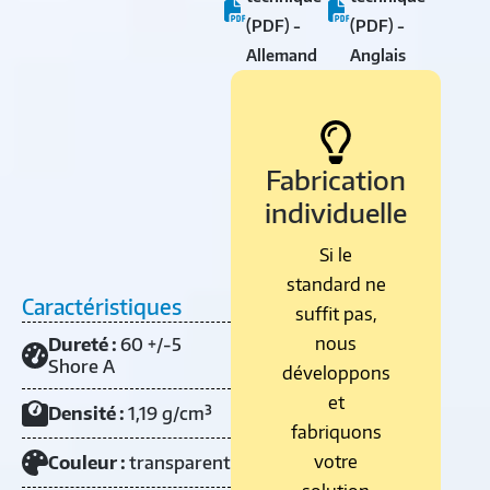
(PDF) -
(PDF) -
Allemand
Anglais
Fabrication
individuelle
Si le
standard ne
Caractéristiques
suffit pas,
nous
Dureté :
60 +/-5
Shore A
développons
et
Densité :
1,19 g/cm³
fabriquons
votre
Couleur :
transparent