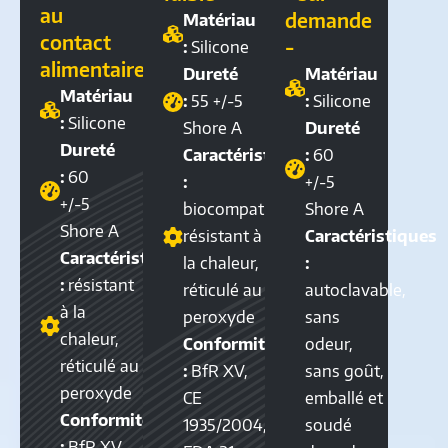
au
demande
Matériau
contact
-
:
Silicone
alimentaire
Dureté
Matériau
Matériau
:
55 +/-5
:
Silicone
:
Silicone
Shore A
Dureté
Dureté
Caractéristiques
:
60
:
60
:
+/-5
+/-5
biocompatible,
Shore A
Shore A
résistant à
Caractéristiques
Caractéristiques
la chaleur,
:
:
résistant
réticulé au
autoclavable,
à la
peroxyde
sans
chaleur,
Conformité
odeur,
réticulé au
:
BfR XV,
sans goût,
peroxyde
CE
emballé et
Conformité
1935/2004,
soudé
:
BfR XV,