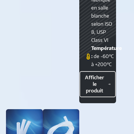
en salle
blanche
selon ISO
8, USP
Class VI
Température
:
de -60°C
à +200°C
Afficher
le
produit