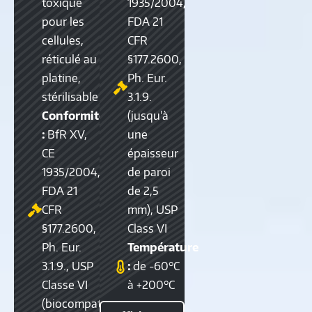
toxique
1935/2004,
pour les
FDA 21
cellules,
CFR
réticulé au
§177.2600,
platine,
Ph. Eur.
stérilisable
3.1.9.
Conformité
(jusqu'à
:
BfR XV,
une
CE
épaisseur
1935/2004,
de paroi
FDA 21
de 2,5
CFR
mm), USP
§177.2600,
Class VI
Ph. Eur.
Température
3.1.9., USP
:
de -60°C
Classe VI
à +200°C
(biocompatible)