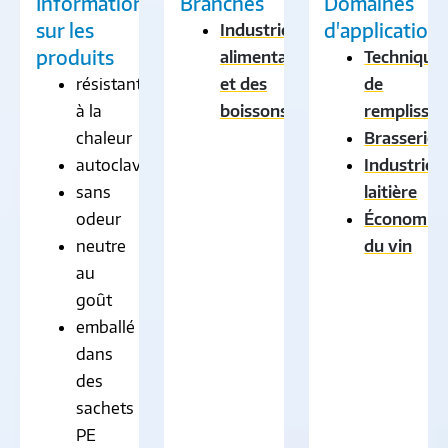
Informations
Branches
Domaines
sur les
d'application
Industrie
produits
alimentaire
Technique
résistant
et des
de
à la
boissons
remplissa
chaleur
Brasserie
autoclavable
Industrie
sans
laitière
odeur
Économie
neutre
du vin
au
goût
emballé
dans
des
sachets
PE