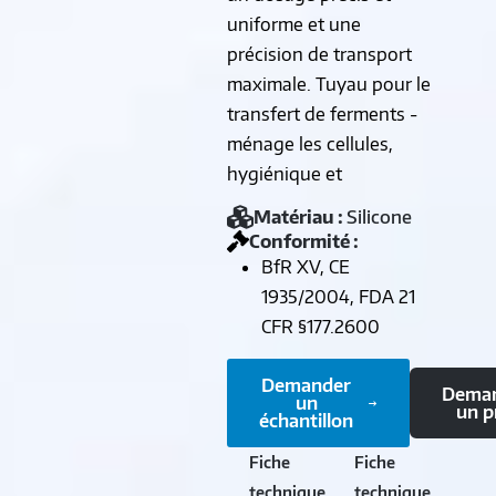
uniforme et une
précision de transport
maximale. Tuyau pour le
transfert de ferments -
ménage les cellules,
hygiénique et
Matériau :
Silicone
Conformité :
BfR XV, CE
1935/2004, FDA 21
CFR §177.2600
Demander
Dema
un
un p
échantillon
Fiche
Fiche
technique
technique