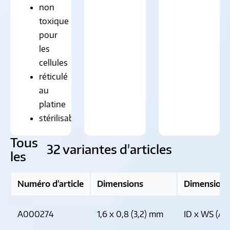
non
toxique
pour
les
cellules
réticulé
au
platine
stérilisable
Tous
32 variantes d'articles
les
Numéro d'article
Dimensions
Dimension 
A000274
1,6 x 0,8 (3,2) mm
ID x WS (AD