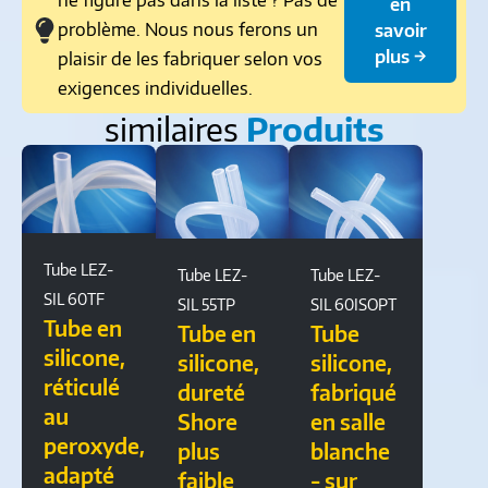
ne figure pas dans la liste ? Pas de
en
problème. Nous nous ferons un
savoir
plus →
plaisir de les fabriquer selon vos
exigences individuelles.
similaires
Produits
Tube LEZ-
Tube LEZ-
Tube LEZ-
SIL 60TF
SIL 55TP
SIL 60ISOPT
Tube en
Tube en
Tube
silicone,
silicone,
silicone,
réticulé
dureté
fabriqué
au
Shore
en salle
peroxyde,
plus
blanche
adapté
faible
- sur