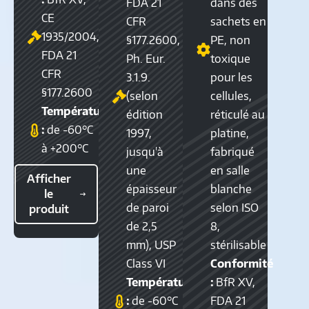
FDA 21
dans des
CE
CFR
sachets en
1935/2004,
§177.2600,
PE, non
FDA 21
Ph. Eur.
toxique
CFR
3.1.9.
pour les
§177.2600
(selon
cellules,
Température
édition
réticulé au
:
de -60°C
1997,
platine,
à +200°C
jusqu'à
fabriqué
une
en salle
Afficher
épaisseur
blanche
le
de paroi
selon ISO
produit
de 2,5
8,
mm), USP
stérilisable
Class VI
Conformité
Température
:
BfR XV,
:
de -60°C
FDA 21