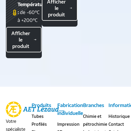
Afficher
Température
le
:
de -60°C
produit
à +200°C
Afficher
le
produit
Produits
Fabrication
Branches
Informati
individuelle
Tubes
Chimie et
Historique
Votre
Profilés
Impression
pétrochimie
Contact
spécialiste